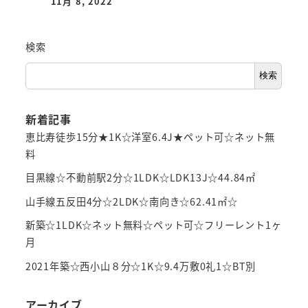
11月 8, 2022
検索
検索
新着記事
恵比寿徒歩15分★1K☆洋室6.4J★ペット可☆ネット無
料
目黒線☆不動前駅2分☆1LDK☆LDK13J☆44.84㎡
山手線五反田4分☆2LDK☆南向き☆62.41㎡☆
新築☆1LDK☆ネット無料☆ペット可☆フリーレント1ヶ
月
2021年築☆西小山８分☆1K☆9.4万敷0礼1☆BT別
アーカイブ