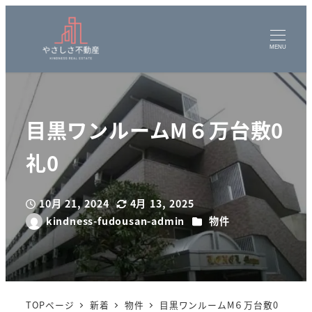
MENU
目黒ワンルームM６万台敷0
礼0
10月 21, 2024
4月 13, 2025
投稿日
更新日
カテゴリー
kindness-fudousan-admin
物件
著
者
TOPページ
新着
物件
目黒ワンルームM６万台敷0