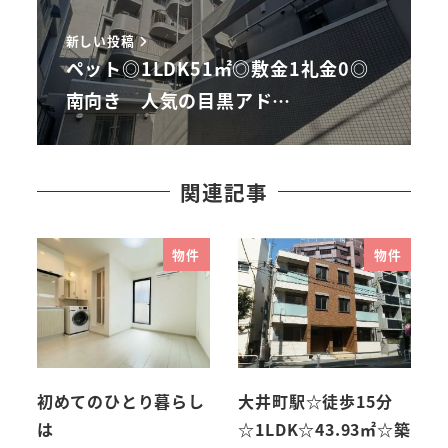
新しい投稿
ペット◎1LDK51㎡◎敷金1礼金0◎
南向き 人気の目黒アド…
関連記事
物件
物件
初めてのひとり暮らし
大井町駅☆徒歩15分
は
☆1LDK☆43.93㎡☆築