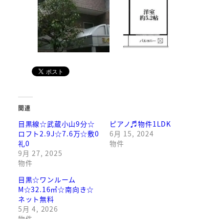
関連
目黒線☆武蔵小山9分☆
ピアノ♬物件1LDK
ロフト2.9J☆7.6万☆敷0
6月 15, 2024
礼0
物件
9月 27, 2025
物件
目黒☆ワンルーム
M☆32.16㎡☆南向き☆
ネット無料
5月 4, 2026
物件