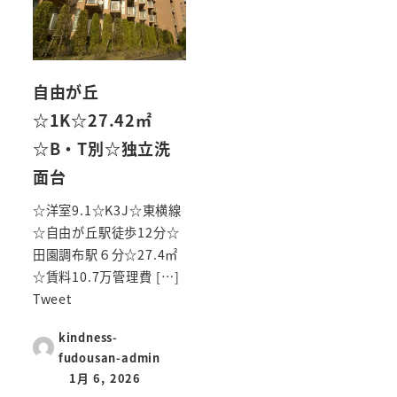
自由が丘
☆1K☆27.42㎡
☆B・T別☆独立洗
面台
☆洋室9.1☆K3J☆東横線
☆自由が丘駅徒歩12分☆
田園調布駅６分☆27.4㎡
☆賃料10.7万管理費 […]
Tweet
kindness-
fudousan-admin
1月 6, 2026