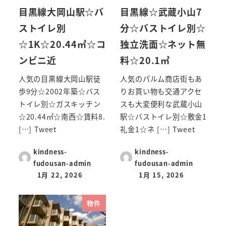
目黒線大岡山駅☆バ
目黒線☆武蔵小山7
ストイレ別
分☆バストイレ別☆
☆1K☆20.44㎡☆コ
独立洗面☆ネット無
ンビニ近
料☆20.1㎡
人気の目黒線大岡山駅徒
人気のパルム商店街もあ
歩9分☆2002年築☆バス
りお買い物も交通アクセ
トイレ別☆ガスキッチン
スも大変便利な武蔵小山
☆20.44㎡☆南西☆賃料8.
駅☆バストイレ別☆敷金1
[…] Tweet
礼金1☆ネ […] Tweet
kindness-
kindness-
fudousan-admin
fudousan-admin
1月 22, 2026
1月 15, 2026
物件