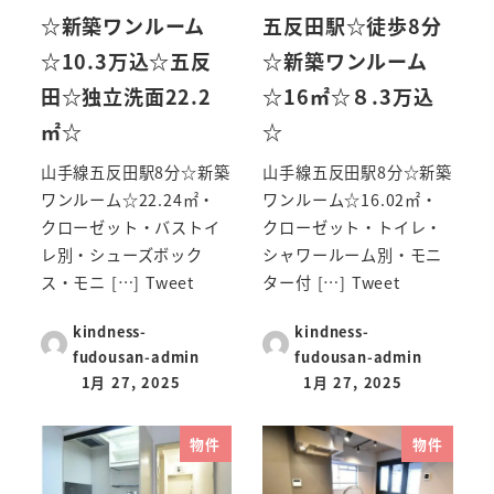
☆新築ワンルーム
五反田駅☆徒歩8分
☆10.3万込☆五反
☆新築ワンルーム
田☆独立洗面22.2
☆16㎡☆８.3万込
㎡☆
☆
山手線五反田駅8分☆新築
山手線五反田駅8分☆新築
ワンルーム☆22.24㎡・
ワンルーム☆16.02㎡・
クローゼット・バストイ
クローゼット・トイレ・
レ別・シューズボック
シャワールーム別・モニ
ス・モニ […] Tweet
ター付 […] Tweet
kindness-
kindness-
fudousan-admin
fudousan-admin
1月 27, 2025
1月 27, 2025
物件
物件