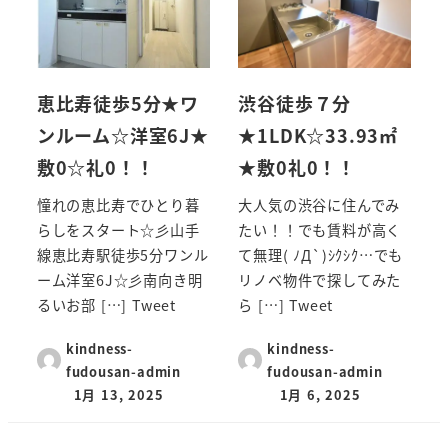
恵比寿徒歩5分★ワ
渋谷徒歩７分
ンルーム☆洋室6J★
★1LDK☆33.93㎡
敷0☆礼0！！
★敷0礼0！！
憧れの恵比寿でひとり暮
大人気の渋谷に住んでみ
らしをスタート☆彡山手
たい！！でも賃料が高く
線恵比寿駅徒歩5分ワンル
て無理( ﾉД`)ｼｸｼｸ…でも
ーム洋室6J☆彡南向き明
リノベ物件で探してみた
るいお部 […] Tweet
ら […] Tweet
kindness-
kindness-
fudousan-admin
fudousan-admin
1月 13, 2025
1月 6, 2025