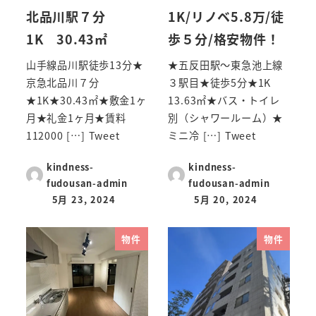
北品川駅７分
1K/リノベ5.8万/徒
1K 30.43㎡
歩５分/格安物件！
山手線品川駅徒歩13分★
★五反田駅～東急池上線
京急北品川７分
３駅目★徒歩5分★1K
★1K★30.43㎡★敷金1ヶ
13.63㎡★バス・トイレ
月★礼金1ヶ月★賃料
別（シャワールーム）★
112000 […] Tweet
ミニ冷 […] Tweet
kindness-
kindness-
fudousan-admin
fudousan-admin
5月 23, 2024
5月 20, 2024
物件
物件