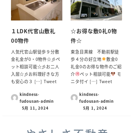
１LDK代官山敷礼
☆お得な敷0礼0物
00物件
件☆
人気代官山駅徒歩９分敷
東急目黒線 不動前駅徒
金礼金が0・0物件☆彡ペ
歩４分の好立地
敷金0
ット相談可能☆彡お二人
礼金0のお得な物件のご紹
入居☆彡お料理好きな方
介
ペット相談可能
モ
も安心の３ […] Tweet
ニタ付イ […] Tweet
kindness-
kindness-
fudousan-admin
fudousan-admin
5月 11, 2024
5月 1, 2024