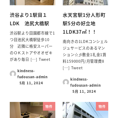
渋谷より1駅目１
水天宮駅1分人形町
LDK 池尻大橋駅
駅5分の好立地
1LDK37㎡！！
渋谷駅より田園都市線で1
つ目池尻大橋駅徒歩10
南向きの1LDKコンシェル
分 近隣に格安スーパー
ジュサービスのあるマン
のＯＫストアやオオゼキ
ション☆彡敷金1礼金1賃
があり毎日 […] Tweet
料159000円/月管理費8
[…] Tweet
kindness-
fudousan-admin
kindness-
5月 11, 2024
fudousan-admin
5月 11, 2024
物件
物件