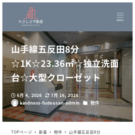
MENU
山手線五反田8分
☆1K☆23.36㎡☆独立洗面
台☆大型クローゼット
6月 4, 2026
7月 16, 2026
投稿日
更新日
カテゴリー
kindness-fudousan-admin
物件
著
者
TOPページ
新着
物件
山手線五反田8分