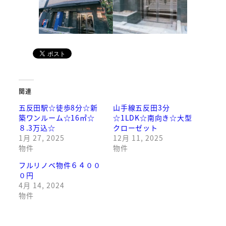
関連
五反田駅☆徒歩8分☆新
山手線五反田3分
築ワンルーム☆16㎡☆
☆1LDK☆南向き☆大型
８.3万込☆
クローゼット
1月 27, 2025
12月 11, 2025
物件
物件
フルリノベ物件６４００
０円
4月 14, 2024
物件