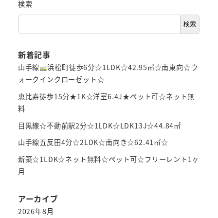
検索
検索
新着記事
山手線
浜松町徒歩6分☆1LDK☆42.95㎡☆南東向☆ウ
ォークインクローゼット☆
恵比寿徒歩15分★1K☆洋室6.4J★ペット可☆ネット無
料
目黒線☆不動前駅2分☆1LDK☆LDK13J☆44.84㎡
山手線五反田4分☆2LDK☆南向き☆62.41㎡☆
新築☆1LDK☆ネット無料☆ペット可☆フリーレント1ヶ
月
アーカイブ
2026年8月