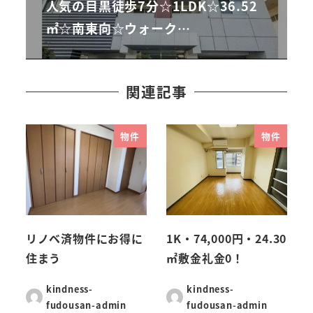
人気の目黒徒歩7分☆1LDK☆36.52
㎡☆南東向☆ウォーク…
関連記事
物件
物件
リノベ済物件にお得に
1K・74,000円・24.30
住まう
㎡敷金礼金0！
kindness-
kindness-
fudousan-admin
fudousan-admin