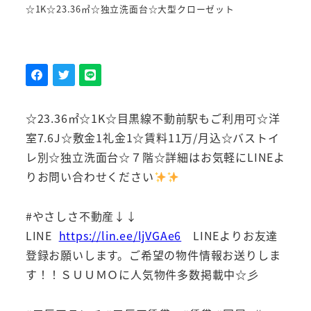
☆1K☆23.36㎡☆独立洗面台☆大型クローゼット
☆23.36㎡☆1K☆目黒線不動前駅もご利用可☆洋
室7.6J☆敷金1礼金1☆賃料11万/月込☆バストイ
レ別☆独立洗面台☆７階☆詳細はお気軽にLINEよ
りお問い合わせください
#やさしさ不動産↓↓
LINE
https://lin.ee/ljVGAe6
LINEよりお友達
登録お願いします。ご希望の物件情報お送りしま
す！！ＳＵＵＭＯに人気物件多数掲載中☆彡