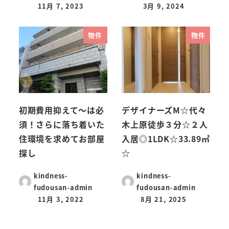
11月 7, 2023
3月 9, 2024
物件
物件
初期費用抑えて～は必
デザイナーズM☆代々
須！さらに落ち着いた
木上原徒歩３分☆２人
住環境を求めてお部屋
入居◎1LDK☆33.89㎡
探し
☆
kindness-
kindness-
fudousan-admin
fudousan-admin
11月 3, 2022
8月 21, 2025