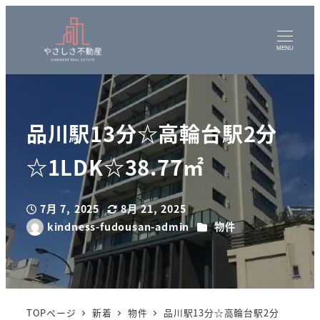
MENU
品川駅13分☆高輪台駅2分
☆1LDK☆38.77㎡
7月 7, 2025
8月 21, 2025
投稿日
更新日
カテゴリー
kindness-fudousan-admin
物件
著
者
TOPページ
新着
物件
品川駅13分☆高輪台駅2分