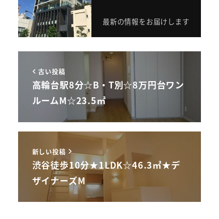
最新の情報をお届けします
古い投稿
高輪台駅8分☆B・T別☆8万円台ワン
ルームM☆23.5㎡
新しい投稿
渋谷徒歩10分★1LDK☆46.3㎡★デ
ザイナーズM