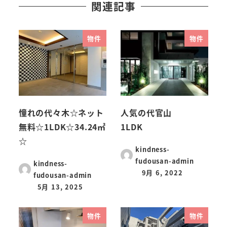
関連記事
物件
物件
憧れの代々木☆ネット
人気の代官山
無料☆1LDK☆34.24㎡
1LDK
☆
kindness-
fudousan-admin
kindness-
9月 6, 2022
fudousan-admin
5月 13, 2025
物件
物件