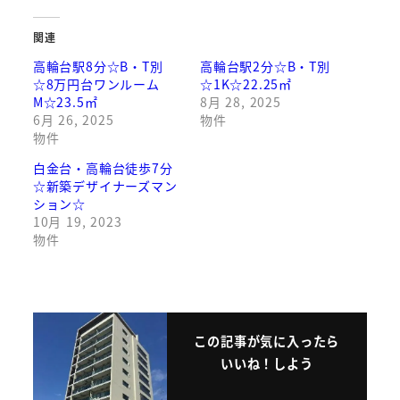
関連
高輪台駅8分☆B・T別
高輪台駅2分☆B・T別
☆8万円台ワンルーム
☆1K☆22.25㎡
M☆23.5㎡
8月 28, 2025
6月 26, 2025
物件
物件
白金台・高輪台徒歩7分
☆新築デザイナーズマン
ション☆
10月 19, 2023
物件
この記事が気に入ったら
いいね！しよう