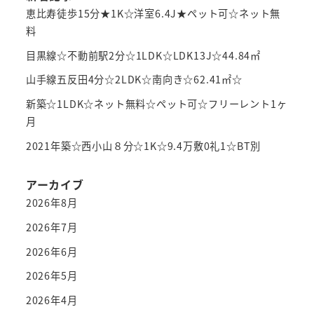
恵比寿徒歩15分★1K☆洋室6.4J★ペット可☆ネット無
料
目黒線☆不動前駅2分☆1LDK☆LDK13J☆44.84㎡
山手線五反田4分☆2LDK☆南向き☆62.41㎡☆
新築☆1LDK☆ネット無料☆ペット可☆フリーレント1ヶ
月
2021年築☆西小山８分☆1K☆9.4万敷0礼1☆BT別
アーカイブ
2026年8月
2026年7月
2026年6月
2026年5月
2026年4月