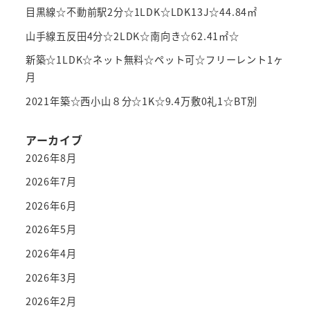
目黒線☆不動前駅2分☆1LDK☆LDK13J☆44.84㎡
山手線五反田4分☆2LDK☆南向き☆62.41㎡☆
新築☆1LDK☆ネット無料☆ペット可☆フリーレント1ヶ
月
2021年築☆西小山８分☆1K☆9.4万敷0礼1☆BT別
アーカイブ
2026年8月
2026年7月
2026年6月
2026年5月
2026年4月
2026年3月
2026年2月