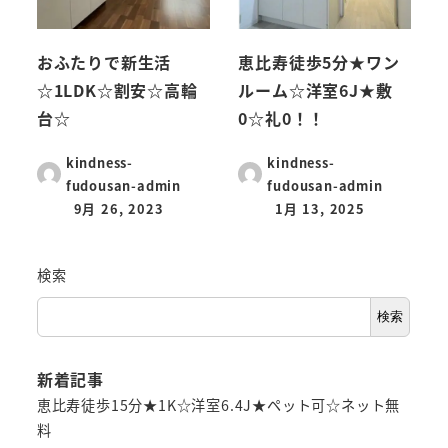
おふたりで新生活
恵比寿徒歩5分★ワン
☆1LDK☆割安☆高輪
ルーム☆洋室6J★敷
台☆
0☆礼0！！
kindness-
kindness-
fudousan-admin
fudousan-admin
9月 26, 2023
1月 13, 2025
検索
検索
新着記事
恵比寿徒歩15分★1K☆洋室6.4J★ペット可☆ネット無
料