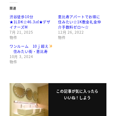
関連
渋谷徒歩10分
恵比寿アパートでお得に
★1LDK☆46.3㎡★デザ
住みたい☆1K敷金礼金仲
イナーズM
介手数料ゼロ～☆
7月 21, 2025
12月 26, 2022
物件
物件
ワンルーム 10ｊ超え
住みたい街・恵比寿
10月 3, 2024
物件
この記事が気に入ったら
いいね！しよう