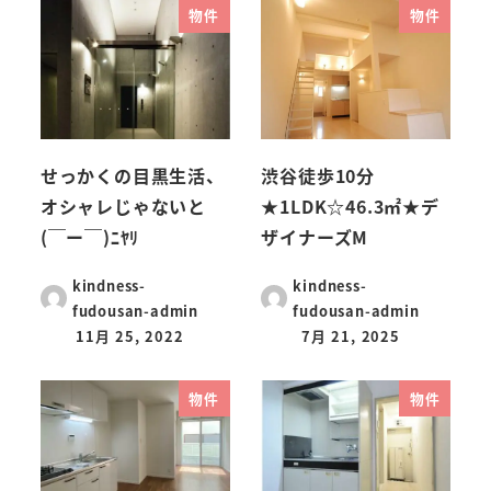
物件
物件
せっかくの目黒生活、
渋谷徒歩10分
オシャレじゃないと
★1LDK☆46.3㎡★デ
(￣ー￣)ﾆﾔﾘ
ザイナーズM
kindness-
kindness-
fudousan-admin
fudousan-admin
11月 25, 2022
7月 21, 2025
物件
物件